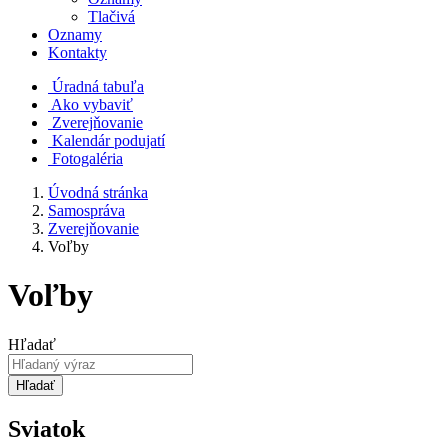
Tlačivá
Oznamy
Kontakty
Úradná tabuľa
Ako vybaviť
Zverejňovanie
Kalendár podujatí
Fotogaléria
Úvodná stránka
Samospráva
Zverejňovanie
Voľby
Voľby
Hľadať
Hľadať
Sviatok