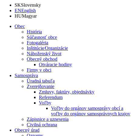
SK
Slovensky
EN
English
HU
Magyar
Obec
História
Súčasnosť obce
Fotogaléria
Inštitúcie⁄Organizácie
Náboženský život
Obecný obchod
Otváracie hodiny
Firmy v obci
Samospráva
Úradná tabuľa
Zverejňovanie
Zmluvy, faktúry, objednávky
Referendum
Voľby
Voľby do orgánov samosprávy obcí a
voľby do orgánov samosprávnych krajov
Zápisnice a uznesenia
Civilná ochrana
Obecný úrad
Oznamy