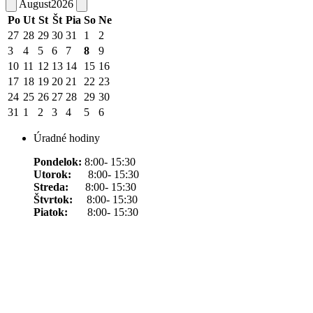
August
2026
Po
Ut
St
Št
Pia
So
Ne
27
28
29
30
31
1
2
3
4
5
6
7
8
9
10
11
12
13
14
15
16
17
18
19
20
21
22
23
24
25
26
27
28
29
30
31
1
2
3
4
5
6
Úradné hodiny
Pondelok:
8:00- 15:30
Utorok:
8:00- 15:30
Streda:
8:00- 15:30
Štvrtok:
8:00- 15:30
Piatok:
8:00- 15:30