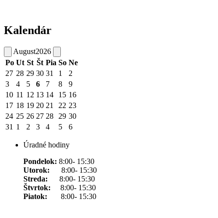
Kalendár
August
2026
Po
Ut
St
Št
Pia
So
Ne
27
28
29
30
31
1
2
3
4
5
6
7
8
9
10
11
12
13
14
15
16
17
18
19
20
21
22
23
24
25
26
27
28
29
30
31
1
2
3
4
5
6
Úradné hodiny
Pondelok:
8:00- 15:30
Utorok:
8:00- 15:30
Streda:
8:00- 15:30
Štvrtok:
8:00- 15:30
Piatok:
8:00- 15:30