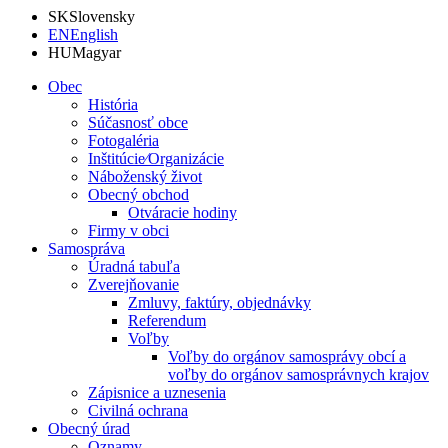
SK
Slovensky
EN
English
HU
Magyar
Obec
História
Súčasnosť obce
Fotogaléria
Inštitúcie⁄Organizácie
Náboženský život
Obecný obchod
Otváracie hodiny
Firmy v obci
Samospráva
Úradná tabuľa
Zverejňovanie
Zmluvy, faktúry, objednávky
Referendum
Voľby
Voľby do orgánov samosprávy obcí a
voľby do orgánov samosprávnych krajov
Zápisnice a uznesenia
Civilná ochrana
Obecný úrad
Oznamy