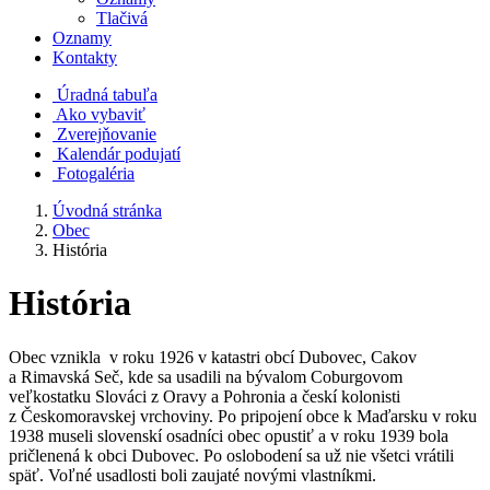
Tlačivá
Oznamy
Kontakty
Úradná tabuľa
Ako vybaviť
Zverejňovanie
Kalendár podujatí
Fotogaléria
Úvodná stránka
Obec
História
História
Obec vznikla v roku 1926 v katastri obcí Dubovec, Cakov
a Rimavská Seč, kde sa usadili na bývalom Coburgovom
veľkostatku Slováci z Oravy a Pohronia a českí kolonisti
z Českomoravskej vrchoviny. Po pripojení obce k Maďarsku v roku
1938 museli slovenskí osadníci obec opustiť a v roku 1939 bola
pričlenená k obci Dubovec. Po oslobodení sa už nie všetci vrátili
späť. Voľné usadlosti boli zaujaté novými vlastníkmi.