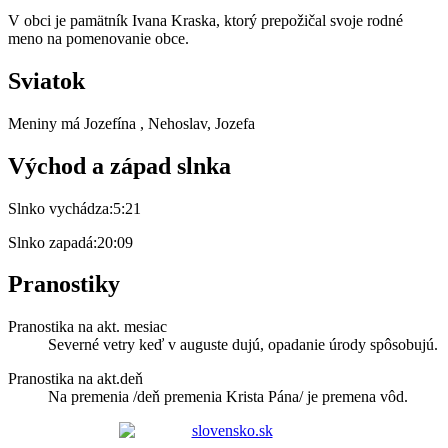
V obci je pamätník Ivana Kraska, ktorý prepožičal svoje rodné
meno na pomenovanie obce.
Sviatok
Meniny má
Jozefína
, Nehoslav, Jozefa
Východ a západ slnka
Slnko vychádza:
5:21
Slnko zapadá:
20:09
Pranostiky
Pranostika na akt. mesiac
Severné vetry keď v auguste dujú, opadanie úrody spôsobujú.
Pranostika na akt.deň
Na premenia /deň premenia Krista Pána/ je premena vôd.