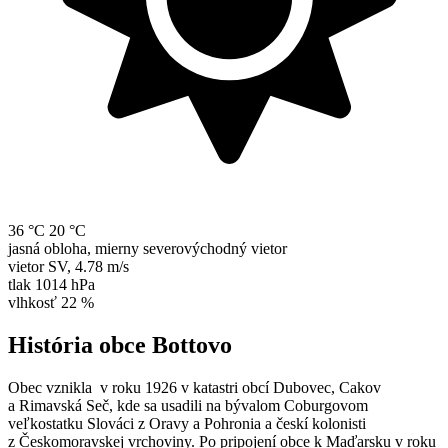
36 °C
20 °C
jasná obloha, mierny severovýchodný vietor
vietor
SV
,
4.78 m/s
tlak
1014 hPa
vlhkosť
22 %
História obce Bottovo
Obec vznikla v roku 1926 v katastri obcí Dubovec, Cakov
a Rimavská Seč, kde sa usadili na bývalom Coburgovom
veľkostatku Slováci z Oravy a Pohronia a českí kolonisti
z Českomoravskej vrchoviny. Po pripojení obce k Maďarsku v roku