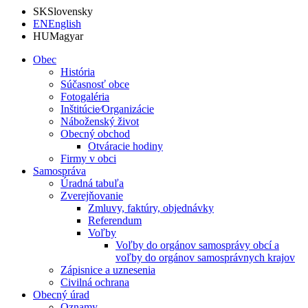
SK
Slovensky
EN
English
HU
Magyar
Obec
História
Súčasnosť obce
Fotogaléria
Inštitúcie⁄Organizácie
Náboženský život
Obecný obchod
Otváracie hodiny
Firmy v obci
Samospráva
Úradná tabuľa
Zverejňovanie
Zmluvy, faktúry, objednávky
Referendum
Voľby
Voľby do orgánov samosprávy obcí a
voľby do orgánov samosprávnych krajov
Zápisnice a uznesenia
Civilná ochrana
Obecný úrad
Oznamy