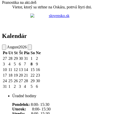
Pranostika na akt.deň
Vietor, ktorý sa strhne na Oskára, potrvá štyri dni.
Kalendár
August
2026
Po
Ut
St
Št
Pia
So
Ne
27
28
29
30
31
1
2
3
4
5
6
7
8
9
10
11
12
13
14
15
16
17
18
19
20
21
22
23
24
25
26
27
28
29
30
31
1
2
3
4
5
6
Úradné hodiny
Pondelok:
8:00- 15:30
Utorok:
8:00- 15:30
Streda:
8:00- 15:30