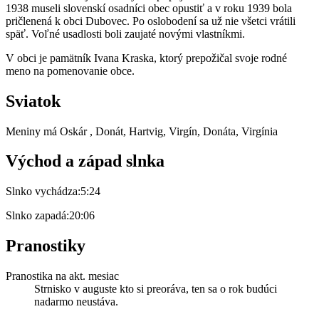
1938 museli slovenskí osadníci obec opustiť a v roku 1939 bola
pričlenená k obci Dubovec. Po oslobodení sa už nie všetci vrátili
späť. Voľné usadlosti boli zaujaté novými vlastníkmi.
V obci je pamätník Ivana Kraska, ktorý prepožičal svoje rodné
meno na pomenovanie obce.
Sviatok
Meniny má
Oskár
, Donát, Hartvig, Virgín, Donáta, Virgínia
Východ a západ slnka
Slnko vychádza:
5:24
Slnko zapadá:
20:06
Pranostiky
Pranostika na akt. mesiac
Strnisko v auguste kto si preoráva, ten sa o rok budúci
nadarmo neustáva.