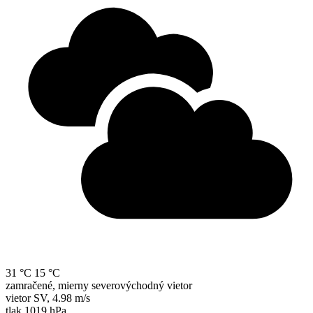
31 °C
15 °C
zamračené, mierny severovýchodný vietor
vietor
SV
,
4.98 m/s
tlak
1019 hPa