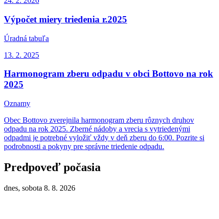
24. 2.
2026
Výpočet miery triedenia r.2025
Úradná tabuľa
13. 2.
2025
Harmonogram zberu odpadu v obci Bottovo na rok
2025
Oznamy
Obec Bottovo zverejnila harmonogram zberu rôznych druhov
odpadu na rok 2025. Zberné nádoby a vrecia s vytriedenými
odpadmi je potrebné vyložiť vždy v deň zberu do 6:00. Pozrite si
podrobnosti a pokyny pre správne triedenie odpadu.
Predpoveď počasia
dnes, sobota 8. 8. 2026