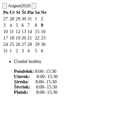
August
2026
Po
Ut
St
Št
Pia
So
Ne
27
28
29
30
31
1
2
3
4
5
6
7
8
9
10
11
12
13
14
15
16
17
18
19
20
21
22
23
24
25
26
27
28
29
30
31
1
2
3
4
5
6
Úradné hodiny
Pondelok:
8:00- 15:30
Utorok:
8:00- 15:30
Streda:
8:00- 15:30
Štvrtok:
8:00- 15:30
Piatok:
8:00- 15:30