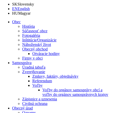
SK
Slovensky
EN
English
HU
Magyar
Obec
História
Súčasnosť obce
Fotogaléria
Inštitúcie⁄Organizácie
Náboženský život
Obecný obchod
Otváracie hodiny
Firmy v obci
Samospráva
Úradná tabuľa
Zverejňovanie
Zmluvy, faktúry, objednávky
Referendum
Voľby
Voľby do orgánov samosprávy obcí a
voľby do orgánov samosprávnych krajov
Zápisnice a uznesenia
Civilná ochrana
Obecný úrad
Oznamy