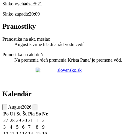
Slnko vychádza:
5:21
Slnko zapadá:
20:09
Pranostiky
Pranostika na akt. mesiac
August k zime hľadí a rád vodu cedí.
Pranostika na akt.deň
Na premenia /deň premenia Krista Pána/ je premena vôd.
Kalendár
August
2026
Po
Ut
St
Št
Pia
So
Ne
27
28
29
30
31
1
2
3
4
5
6
7
8
9
10
11
12
13
14
15
16