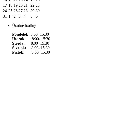
17
18
19
20
21
22
23
24
25
26
27
28
29
30
31
1
2
3
4
5
6
Úradné hodiny
Pondelok:
8:00- 15:30
Utorok:
8:00- 15:30
Streda:
8:00- 15:30
Štvrtok:
8:00- 15:30
Piatok:
8:00- 15:30