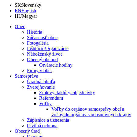
SK
Slovensky
EN
English
HU
Magyar
Obec
História
Súčasnosť obce
Fotogaléria
Inštitúcie⁄Organizácie
Náboženský život
Obecný obchod
Otváracie hodiny
Firmy v obci
Samospráva
Úradná tabuľa
Zverejňovanie
Zmluvy, faktúry, objednávky
Referendum
Voľby
Voľby do orgánov samosprávy obcí a
voľby do orgánov samosprávnych krajov
Zápisnice a uznesenia
Civilná ochrana
Obecný úrad
Oznamy