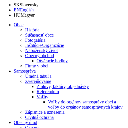
SK
Slovensky
EN
English
HU
Magyar
Obec
História
Súčasnosť obce
Fotogaléria
Inštitúcie⁄Organizácie
Náboženský život
Obecný obchod
Otváracie hodiny
Firmy v obci
Samospráva
Úradná tabuľa
Zverejňovanie
Zmluvy, faktúry, objednávky
Referendum
Voľby
Voľby do orgánov samosprávy obcí a
voľby do orgánov samosprávnych krajov
Zápisnice a uznesenia
Civilná ochrana
Obecný úrad
Oznamy