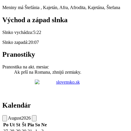
Meniny má
Štefánia
, Kajetán, Afra, Afrodita, Kajetána, Štefana
Východ a západ slnka
Slnko vychádza:
5:22
Slnko zapadá:
20:07
Pranostiky
Pranostika na akt. mesiac
Ak prší na Romana, zhnijú zemiaky.
Kalendár
August
2026
Po
Ut
St
Št
Pia
So
Ne