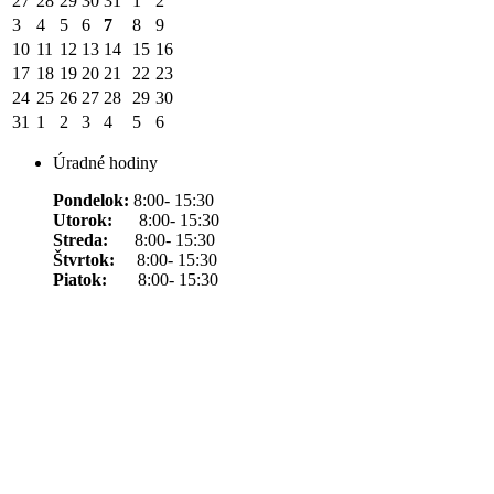
27
28
29
30
31
1
2
3
4
5
6
7
8
9
10
11
12
13
14
15
16
17
18
19
20
21
22
23
24
25
26
27
28
29
30
31
1
2
3
4
5
6
Úradné hodiny
Pondelok:
8:00- 15:30
Utorok:
8:00- 15:30
Streda:
8:00- 15:30
Štvrtok:
8:00- 15:30
Piatok:
8:00- 15:30